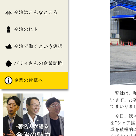
今治はこんなところ
今治のヒト
今治で働くという選択
バリィさんの企業訪問
企業の皆様へ
弊社は、昭
います。お
てまいりま
今日、我々
を"シェア
成を積極的