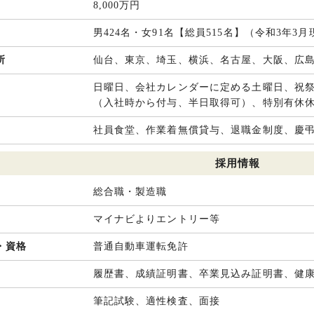
8,000万円
男424名・女91名【総員515名】（令和3年3
所
仙台、東京、埼玉、横浜、名古屋、大阪、広
日曜日、会社カレンダーに定める土曜日、祝
（入社時から付与、半日取得可）、特別有休
社員食堂、作業着無償貸与、退職金制度、慶
採用情報
総合職・製造職
マイナビよりエントリー等
・資格
普通自動車運転免許
履歴書、成績証明書、卒業見込み証明書、健
筆記試験、適性検査、面接