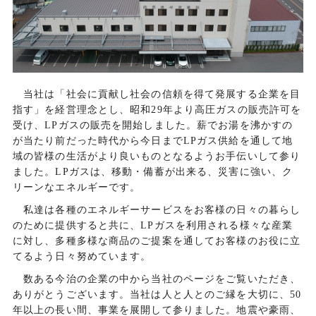
当社は「社会に貢献し社会の信頼を得て発展する企業を目
指す」を経営理念とし、昭和29年より高圧ガスの販売許可を
受け、LPガスの販売を開始しました。薪でお湯を沸かすの
が当たり前だった時代から今日までLPガス供給を通して地
域の皆様の生活がより良いものとなるようお手伝いして参り
ました。LPガスは、移動・備蓄が出来る、災害に強い、ク
リーンなエネルギーです。
私達は各種のエネルギーサービスをお客様の日々の暮らし
のために提供すると共に、LPガスを利用される様々な産業
に対し、多種多様な商品のご提案を通してお客様のお役に立
てるよう日々努めています。
数ある今治の企業の中から当社のページをご覧いただき、
ありがとうございます。当社は人と人とのご縁を大切に、50
年以上の長い間、事業を展開して参りました。地震や豪雨、