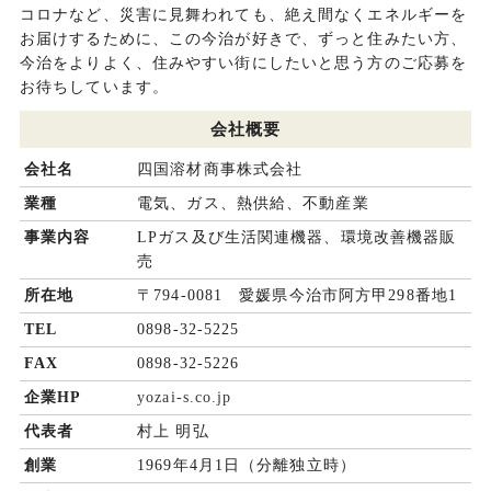
コロナなど、災害に見舞われても、絶え間なくエネルギーを
お届けするために、この今治が好きで、ずっと住みたい方、
今治をよりよく、住みやすい街にしたいと思う方のご応募を
お待ちしています。
会社概要
会社名
四国溶材商事株式会社
業種
電気、ガス、熱供給、不動産業
事業内容
LPガス及び生活関連機器、環境改善機器販
売
所在地
〒794-0081 愛媛県今治市阿方甲298番地1
TEL
0898-32-5225
FAX
0898-32-5226
企業HP
yozai-s.co.jp
代表者
村上 明弘
創業
1969年4月1日（分離独立時）