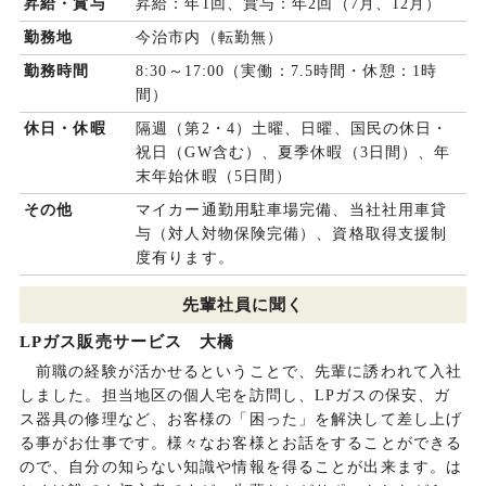
昇給・賞与
昇給：年1回、賞与：年2回（7月、12月）
勤務地
今治市内（転勤無）
勤務時間
8:30～17:00（実働：7.5時間・休憩：1時
間）
休日・休暇
隔週（第2・4）土曜、日曜、国民の休日・
祝日（GW含む）、夏季休暇（3日間）、年
末年始休暇（5日間）
その他
マイカー通勤用駐車場完備、当社社用車貸
与（対人対物保険完備）、資格取得支援制
度有ります。
先輩社員に聞く
LPガス販売サービス 大橋
前職の経験が活かせるということで、先輩に誘われて入社
しました。担当地区の個人宅を訪問し、LPガスの保安、ガ
ス器具の修理など、お客様の「困った」を解決して差し上げ
る事がお仕事です。様々なお客様とお話をすることができる
ので、自分の知らない知識や情報を得ることが出来ます。は