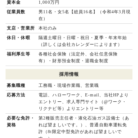
資本金
1,000万円
従業員数
男11名・女5名【総員16名】（令和4年3月現
在）
支店・営業所
本社のみ
休日・休暇
隔週土曜日・日曜・祝日・夏季・年末年始
（詳しくは会社カレンダーによります）
福利厚生等
各種社会保険（法定外、会社任意保険
有）・財形預金制度・退職金制度
採用情報
募集職種
工務職・現場作業職、営業職
応募方法
電話、ハローワーク、E-mail、当社HPより
エントリー、求人専門サイト（@ワーク・
リクナビ等）よりエントリー等
必要な免許・
第2種販売主任者・液化石油ガス設備士（あ
資格
れば望ましいです。）、普通自動車運転免
許（8t限定中型免許があれば望ましいで