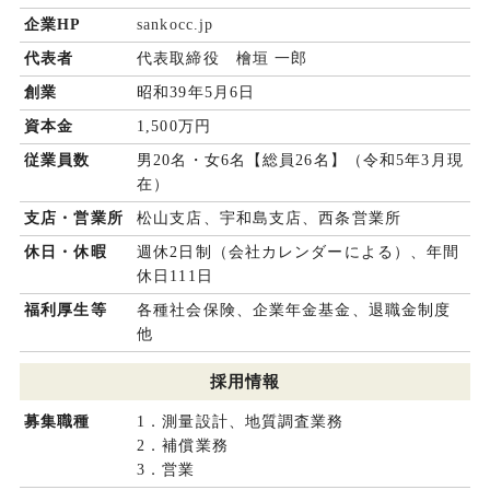
企業HP
sankocc.jp
代表者
代表取締役 檜垣 一郎
創業
昭和39年5月6日
資本金
1,500万円
従業員数
男20名・女6名【総員26名】（令和5年3月現
在）
支店・営業所
松山支店、宇和島支店、西条営業所
休日・休暇
週休2日制（会社カレンダーによる）、年間
休日111日
福利厚生等
各種社会保険、企業年金基金、退職金制度
他
採用情報
募集職種
1．測量設計、地質調査業務
2．補償業務
3．営業