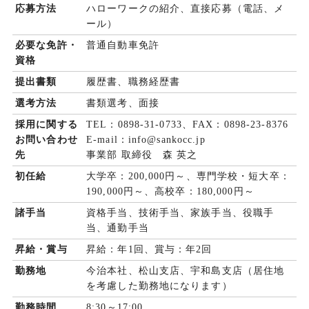
応募方法
ハローワークの紹介、直接応募（電話、メ
ール）
必要な免許・
普通自動車免許
資格
提出書類
履歴書、職務経歴書
選考方法
書類選考、面接
採用に関する
TEL：0898-31-0733、FAX：0898-23-8376
お問い合わせ
E-mail：info@sankocc.jp
先
事業部 取締役 森 英之
初任給
大学卒：200,000円～、専門学校・短大卒：
190,000円～、高校卒：180,000円～
諸手当
資格手当、技術手当、家族手当、役職手
当、通勤手当
昇給・賞与
昇給：年1回、賞与：年2回
勤務地
今治本社、松山支店、宇和島支店（居住地
を考慮した勤務地になります）
勤務時間
8:30～17:00