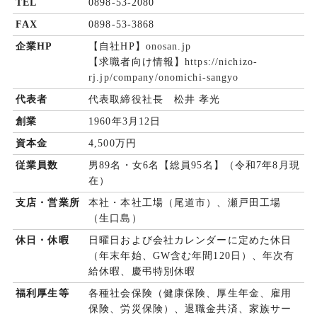
TEL
0898-53-2080
FAX
0898-53-3868
企業HP
【自社HP】
onosan.jp
【求職者向け情報】
https://nichizo-
rj.jp/company/onomichi-sangyo
代表者
代表取締役社長 松井 孝光
創業
1960年3月12日
資本金
4,500万円
従業員数
男89名・女6名【総員95名】（令和7年8月現
在）
支店・営業所
本社・本社工場（尾道市）、瀬戸田工場
（生口島）
休日・休暇
日曜日および会社カレンダーに定めた休日
（年末年始、GW含む年間120日）、年次有
給休暇、慶弔特別休暇
福利厚生等
各種社会保険（健康保険、厚生年金、雇用
保険、労災保険）、退職金共済、家族サー