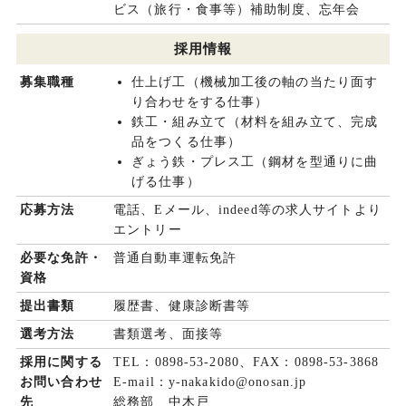
ビス（旅行・食事等）補助制度、忘年会
採用情報
募集職種
仕上げ工（機械加工後の軸の当たり面す
り合わせをする仕事）
鉄工・組み立て（材料を組み立て、完成
品をつくる仕事）
ぎょう鉄・プレス工（鋼材を型通りに曲
げる仕事）
応募方法
電話、Eメール、indeed等の求人サイトより
エントリー
必要な免許・
普通自動車運転免許
資格
提出書類
履歴書、健康診断書等
選考方法
書類選考、面接等
採用に関する
TEL：0898-53-2080、FAX：0898-53-3868
お問い合わせ
E-mail：y-nakakido@onosan.jp
先
総務部 中木戸