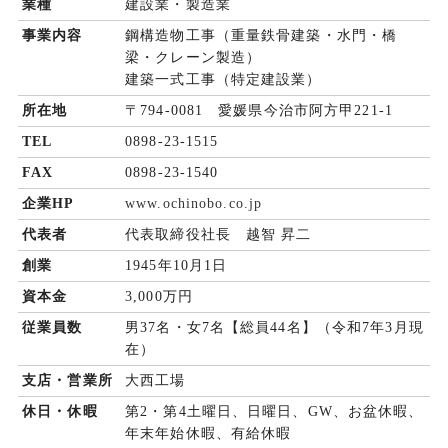
業種
建設業・製造業
事業内容
鋼構造物工事（重量鉄骨建築・水門・橋
梁・クレーン製造）
建築一式工事（特定建設業）
所在地
〒794-0081 愛媛県今治市阿方甲221-1
TEL
0898-23-1515
FAX
0898-23-1540
企業HP
www.ochinobo.co.jp
代表者
代表取締役社長 越智 昇二
創業
1945年10月1日
資本金
3,000万円
従業員数
男37名・女7名【総員44名】（令和7年3月現
在）
支店・営業所
大西工場
休日・休暇
第2・第4土曜日、日曜日、GW、お盆休暇、
年末年始休暇、有給休暇