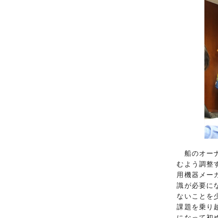
船のオーナ
むよう調整
用機器メー
識が必要に
ないことを
課題を乗り
になって初