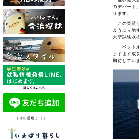
のデパート
ります。
この実績と
ように立地す
大型試験水
「ベクトル
ますます成
期待してい
LINE運用ポリシー