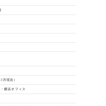
号
7年1月現在）
社・横浜オフィス