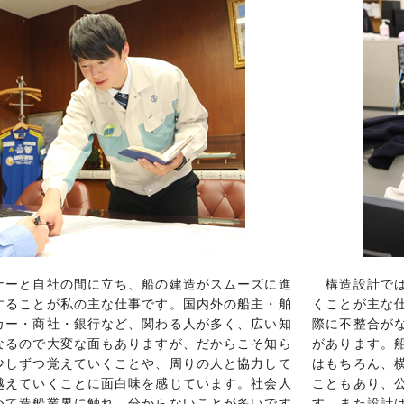
ーと自社の間に立ち、船の建造がスムーズに進
構造設計では
することが私の主な仕事です。国内外の船主・舶
くことが主な
カー・商社・銀行など、関わる人が多く、広い知
際に不整合が
なるので大変な面もありますが、だからこそ知ら
があります。
少しずつ覚えていくことや、周りの人と協力して
はもちろん、
越えていくことに面白味を感じています。社会人
こともあり、
めて造船業界に触れ、分からないことが多いです
す。また設計