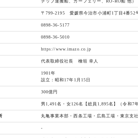
チップ運搬船、カーフェリー、RO-RO船 他）
〒799-2195 愛媛県今治市小浦町1丁目4番52
0898-36-5177
0898-36-5010
https://www.imazo.co.jp
代表取締役社長 檜垣 幸人
1901年
設立：昭和17年1月15日
300億円
男1,491名・女126名【総員1,895名】（令和
所
丸亀事業本部・西条工場・広島工場・東京支
-