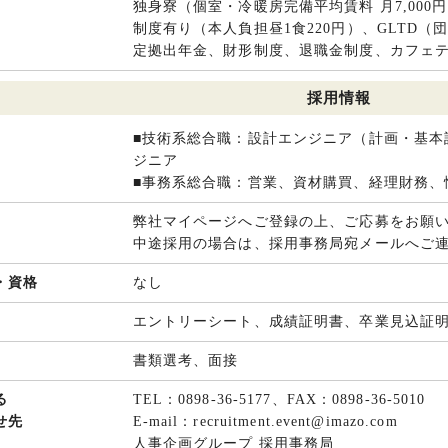
独身寮（個室・冷暖房完備平均賃料 月7,000円
制度有り（本人負担昼1食220円）、GLTD
定拠出年金、財形制度、退職金制度、カフェ
採用情報
■技術系総合職：設計エンジニア（計画・基本
ジニア
■事務系総合職：営業、資材購買、経理財務、
弊社マイページへご登録の上、ご応募をお願
中途採用の場合は、採用事務局宛メールへご
・資格
なし
エントリーシート、成績証明書、卒業見込証
書類選考、面接
る
TEL：0898-36-5177、FAX：0898-36-5010
せ先
E-mail：recruitment.event@imazo.com
人事企画グループ 採用事務局