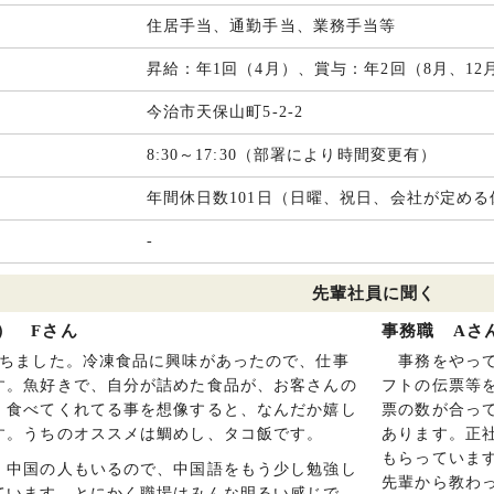
住居手当、通勤手当、業務手当等
昇給：年1回（4月）、賞与：年2回（8月、12
今治市天保山町5-2-2
8:30～17:30（部署により時間変更有）
年間休日数101日（日曜、祝日、会社が定める
-
先輩社員に聞く
） Fさん
事務職 Aさ
ちました。冷凍食品に興味があったので、仕事
事務をやって
す。魚好きで、自分が詰めた食品が、お客さんの
フトの伝票等
、食べてくれてる事を想像すると、なんだか嬉し
票の数が合っ
す。うちのオススメは鯛めし、タコ飯です。
あります。正
もらっていま
中国の人もいるので、中国語をもう少し勉強し
先輩から教わ
ています。とにかく職場はみんな明るい感じで、