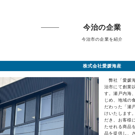
今治の企業
今治市の企業を紹介
株式会社愛媛海産
弊社「愛媛海
治市にて創業
す。瀬戸内海
じめ、地域の
だわった「瀬
けいたします
だき、お客様
たせれる商品
品を提供し、